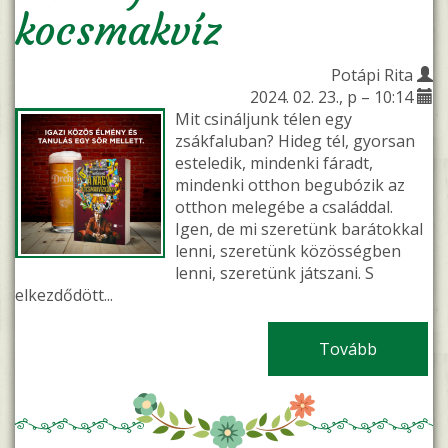
kocsmakvíz
Potápi Rita
2024. 02. 23., p – 10:14
Mit csináljunk télen egy
zsákfaluban? Hideg tél, gyorsan
esteledik, mindenki fáradt,
mindenki otthon begubózik az
otthon melegébe a családdal.
Igen, de mi szeretünk barátokkal
lenni, szeretünk közösségben
lenni, szeretünk játszani. S
elkezdődött...
Tovább
(Bakonys