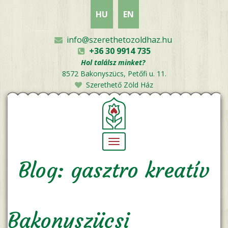
Ugrás
HU
EN
a
tartalomra
info@szerethetozoldhaz.hu
+36 30 9914 735
Hol találsz minket?
8572 Bakonyszücs, Petőfi u. 11.
Szerethető Zöld Ház
Navigáció
átkapcsolása
Blog: gasztro kreatív
Bakonyszücsi