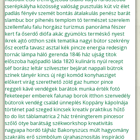
cserépkályha
közösség
valóság
pusztulás
kút
víz
élet
padlás
fényév
szemét
bontás
átalakulás
penész
barát
slambuc
bor
pihenés
templom
tó
természet
szerelem
szellemfalu
falu
horgász
turizmus
panoráma
fészer
kert
fa
őserdő
diófa
akác
gyümölcs
terméskő
nyest
ikrek
ajtó
otthon
szék
tematika
nagyi
bútor
szekrény
ősz
ecetfa
tavasz
asztal
kék
pincze
energia
redesign
tornác
lámpa
háló
gerenda
1846
ház ujság
titok
előszoba
hajópadló
láda
1820
kulináris
nyúl
recept
séf
borász
leltár
szilveszter
bejárat
nappali
bútrok
színek
tányér
kincs
új
régi
komód
konyhasziget
előkert
virág
szerethető
zöld
gaz
humor
pince
reggeli
kávé
vendégek
barátok
munka
érték
fotó
feketeeper
emberek
falunap
borok
itthon
szenvedély
bútorok
vendég
család
ünneplés
Koppány kápolnája
történet
pad
szeged
kincsek
kreatív
praktikus
hűtő
to do list
táblamatrica
2 ház
tréningterem
pincesor
szőlő
ötye
barátság
székworkshop
kreativitás
nagyapa
hordó
tájház
Bakonyszücs
múlt
hagyomány
szakrális
erő
szimbólum
újrahasznosítás
inspiráció