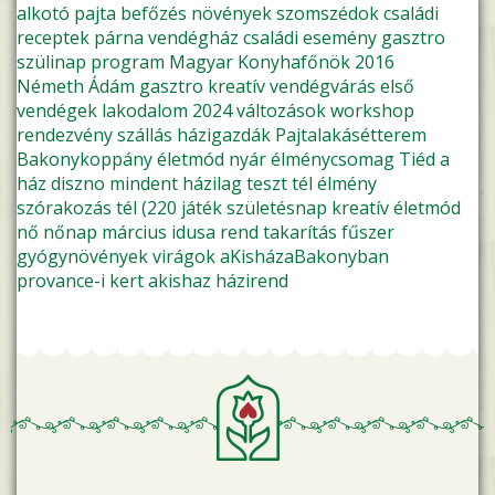
alkotó pajta
befőzés
növények
szomszédok
családi
receptek
párna
vendégház
családi esemény
gasztro
szülinap
program
Magyar Konyhafőnök 2016
Németh Ádám
gasztro kreatív
vendégvárás
első
vendégek
lakodalom
2024
változások
workshop
rendezvény
szállás
házigazdák
Pajtalakásétterem
Bakonykoppány
életmód
nyár
élménycsomag
Tiéd a
ház
diszno
mindent házilag
teszt
tél
élmény
szórakozás
tél (220
játék
születésnap
kreatív életmód
nő
nőnap
március idusa
rend
takarítás
fűszer
gyógynövények
virágok
aKisházaBakonyban
provance-i kert
akishaz
házirend