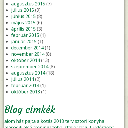
augusztus 2015
(7)
július 2015
(9)
június 2015
(8)
május 2015
(6)
április 2015
(3)
február 2015
(1)
január 2015
(1)
december 2014
(1)
november 2014
(8)
október 2014
(13)
szeptember 2014
(8)
augusztus 2014
(18)
július 2014
(2)
február 2014
(1)
október 2013
(1)
Blog címkék
álom
ház
pajta
alkotás
2018
terv
sztori
konyha
második
első
tréningszoba
istálló
vályú
fürdőszoba