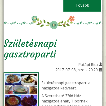
Tovább
(A kreati
Születésnapi
gasztroparti
Potápi Rita
2017. 07. 08., szo – 20:20
Születésnapi gasztroparti a
házigazda kedvéért.
A Szerethető Zöld Ház
házigazdájának, Tibornak