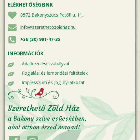
ELÉRHETŐSÉGEINK
8572 Bakonyszücs Petőfi u. 11.
info@szerethetozoldhaz.hu
+36 (30) 991-47-35
INFORMÁCIÓK
Adatkezelési szabályzat
Foglalási és lemondási feltételek
Impresszum és Jogi nyilatkozat
Szerethető Zöld Ház
a Bakony szíve csücskében,
ahol otthon érzed magad!