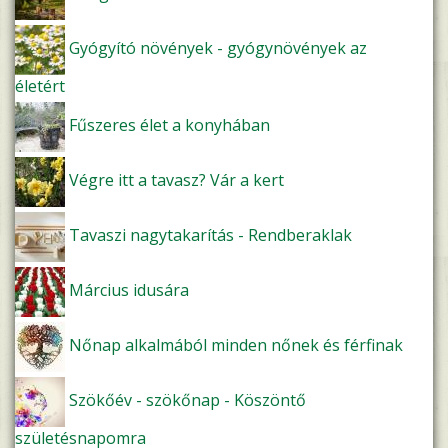
Gyógyító növények - gyógynövények az
életért
Fűszeres élet a konyhában
Végre itt a tavasz? Vár a kert
Tavaszi nagytakarítás - Rendberaklak
Március idusára
Nőnap alkalmából minden nőnek és férfinak
Szökőév - szökőnap - Köszöntő
születésnapomra