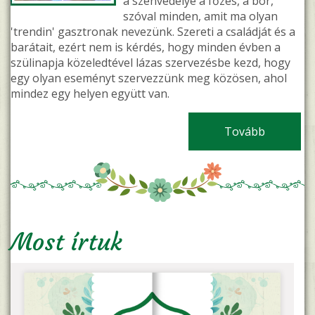
a szenvedélye a főzés, a bor,
szóval minden, amit ma olyan
'trendin' gasztronak nevezünk. Szereti a családját és a
barátait, ezért nem is kérdés, hogy minden évben a
szülinapja közeledtével lázas szervezésbe kezd, hogy
egy olyan eseményt szervezzünk meg közösen, ahol
mindez egy helyen együtt van.
Tovább
(Születés
Most írtuk