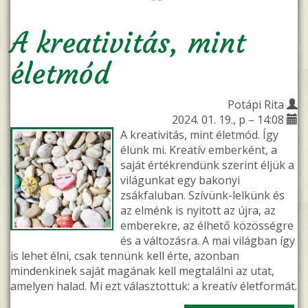
A kreativitás, mint
életmód
Potápi Rita
2024. 01. 19., p – 14:08
A kreativitás, mint életmód. Így
élünk mi. Kreatív emberként, a
saját értékrendünk szerint éljük a
világunkat egy bakonyi
zsákfaluban. Szívünk-lelkünk és
az elménk is nyitott az újra, az
emberekre, az élhető közösségre
és a változásra. A mai világban így
is lehet élni, csak tennünk kell érte, azonban
mindenkinek saját magának kell megtalálni az utat,
amelyen halad. Mi ezt választottuk: a kreatív életformát.