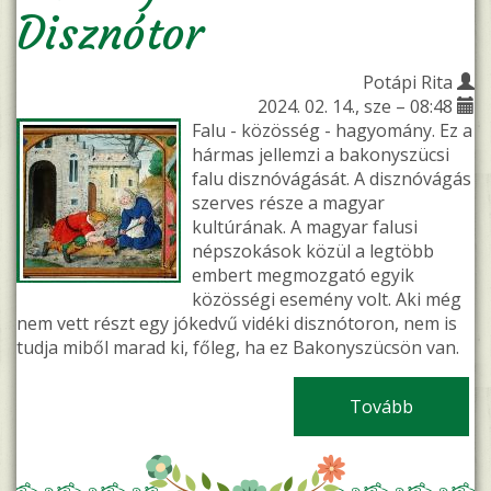
Disznótor
Potápi Rita
2024. 02. 14., sze – 08:48
Falu - közösség - hagyomány. Ez a
hármas jellemzi a bakonyszücsi
falu disznóvágását. A disznóvágás
szerves része a magyar
kultúrának. A magyar falusi
népszokások közül a legtöbb
embert megmozgató egyik
közösségi esemény volt. Aki még
nem vett részt egy jókedvű vidéki disznótoron, nem is
tudja miből marad ki, főleg, ha ez Bakonyszücsön van.
Tovább
(Bakonysz