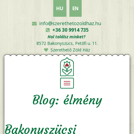
Ugrás
HU
EN
a
tartalomra
info@szerethetozoldhaz.hu
+36 30 9914 735
Hol találsz minket?
8572 Bakonyszücs, Petőfi u. 11.
Szerethető Zöld Ház
Navigáció
átkapcsolása
Blog: élmény
Bakonyszücsi