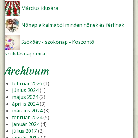
Március idusára
Nőnap alkalmából minden nőnek és férfinak
Szökőév - szökőnap - Köszöntő
születésnapomra
Archívum
február 2026
(1)
június 2024
(1)
május 2024
(2)
április 2024
(3)
március 2024
(3)
február 2024
(5)
január 2024
(4)
július 2017
(2)
január 2017
(2)