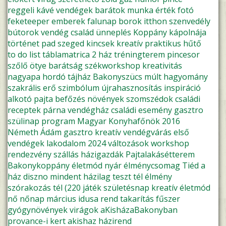
reggeli
kávé
vendégek
barátok
munka
érték
fotó
feketeeper
emberek
falunap
borok
itthon
szenvedély
bútorok
vendég
család
ünneplés
Koppány kápolnája
történet
pad
szeged
kincsek
kreatív
praktikus
hűtő
to do list
táblamatrica
2 ház
tréningterem
pincesor
szőlő
ötye
barátság
székworkshop
kreativitás
nagyapa
hordó
tájház
Bakonyszücs
múlt
hagyomány
szakrális
erő
szimbólum
újrahasznosítás
inspiráció
alkotó pajta
befőzés
növények
szomszédok
családi
receptek
párna
vendégház
családi esemény
gasztro
szülinap
program
Magyar Konyhafőnök 2016
Németh Ádám
gasztro kreatív
vendégvárás
első
vendégek
lakodalom
2024
változások
workshop
rendezvény
szállás
házigazdák
Pajtalakásétterem
Bakonykoppány
életmód
nyár
élménycsomag
Tiéd a
ház
diszno
mindent házilag
teszt
tél
élmény
szórakozás
tél (220
játék
születésnap
kreatív életmód
nő
nőnap
március idusa
rend
takarítás
fűszer
gyógynövények
virágok
aKisházaBakonyban
provance-i kert
akishaz
házirend