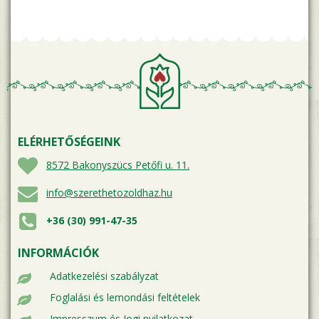
ELÉRHETŐSÉGEINK
8572 Bakonyszücs Petőfi u. 11.
info@szerethetozoldhaz.hu
+36 (30) 991-47-35
INFORMÁCIÓK
Adatkezelési szabályzat
Foglalási és lemondási feltételek
Impresszum és Jogi nyilatkozat