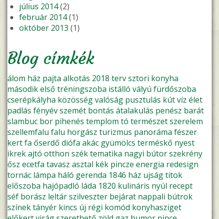
július 2014
(2)
február 2014
(1)
október 2013
(1)
Blog címkék
álom
ház
pajta
alkotás
2018
terv
sztori
konyha
második
első
tréningszoba
istálló
vályú
fürdőszoba
cserépkályha
közösség
valóság
pusztulás
kút
víz
élet
padlás
fényév
szemét
bontás
átalakulás
penész
barát
slambuc
bor
pihenés
templom
tó
természet
szerelem
szellemfalu
falu
horgász
turizmus
panoráma
fészer
kert
fa
őserdő
diófa
akác
gyümölcs
terméskő
nyest
ikrek
ajtó
otthon
szék
tematika
nagyi
bútor
szekrény
ősz
ecetfa
tavasz
asztal
kék
pincze
energia
redesign
tornác
lámpa
háló
gerenda
1846
ház ujság
titok
előszoba
hajópadló
láda
1820
kulináris
nyúl
recept
séf
borász
leltár
szilveszter
bejárat
nappali
bútrok
színek
tányér
kincs
új
régi
komód
konyhasziget
előkert
virág
szerethető
zöld
gaz
humor
pince