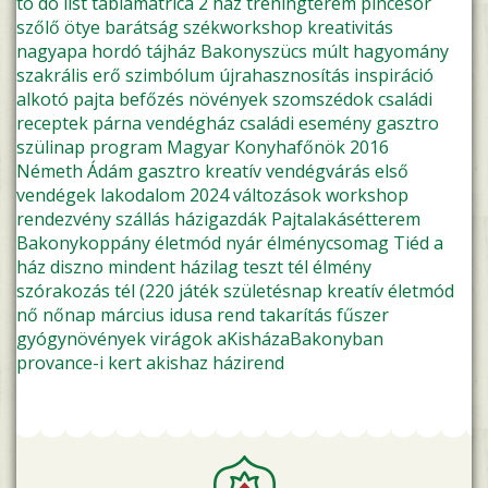
to do list
táblamatrica
2 ház
tréningterem
pincesor
szőlő
ötye
barátság
székworkshop
kreativitás
nagyapa
hordó
tájház
Bakonyszücs
múlt
hagyomány
szakrális
erő
szimbólum
újrahasznosítás
inspiráció
alkotó pajta
befőzés
növények
szomszédok
családi
receptek
párna
vendégház
családi esemény
gasztro
szülinap
program
Magyar Konyhafőnök 2016
Németh Ádám
gasztro kreatív
vendégvárás
első
vendégek
lakodalom
2024
változások
workshop
rendezvény
szállás
házigazdák
Pajtalakásétterem
Bakonykoppány
életmód
nyár
élménycsomag
Tiéd a
ház
diszno
mindent házilag
teszt
tél
élmény
szórakozás
tél (220
játék
születésnap
kreatív életmód
nő
nőnap
március idusa
rend
takarítás
fűszer
gyógynövények
virágok
aKisházaBakonyban
provance-i kert
akishaz
házirend