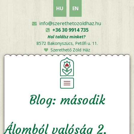
Ugrás
HU
EN
a
tartalomra
info@szerethetozoldhaz.hu
+36 30 9914 735
Hol találsz minket?
8572 Bakonyszücs, Petőfi u. 11.
Szerethető Zöld Ház
Navigáció
átkapcsolása
Blog: második
Álomból valóság 2.