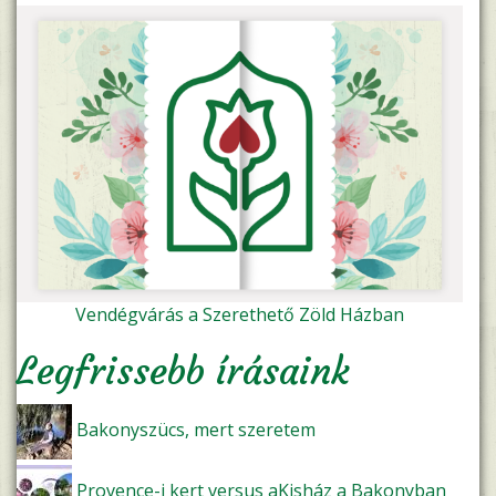
Vendégvárás a Szerethető Zöld Házban
Legfrissebb írásaink
Bakonyszücs, mert szeretem
Provence-i kert versus aKisház a Bakonyban