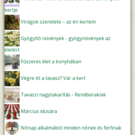
kertje
Virágok szeretete – az én kertem
Gyógyító növények - gyógynövények az
életért
Fűszeres élet a konyhában
Végre itt a tavasz? Vár a kert
Tavaszi nagytakarítás - Rendberaklak
Március idusára
Nőnap alkalmából minden nőnek és férfinak