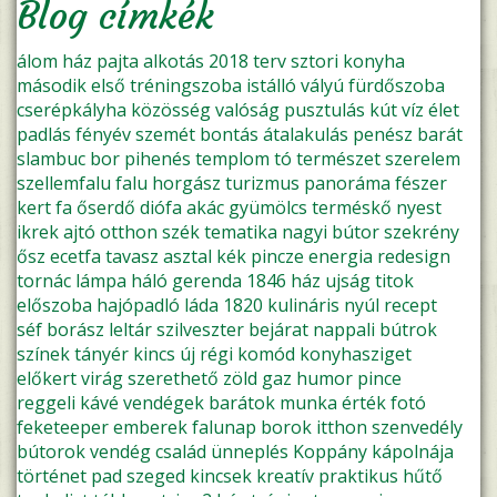
Blog címkék
álom
ház
pajta
alkotás
2018
terv
sztori
konyha
második
első
tréningszoba
istálló
vályú
fürdőszoba
cserépkályha
közösség
valóság
pusztulás
kút
víz
élet
padlás
fényév
szemét
bontás
átalakulás
penész
barát
slambuc
bor
pihenés
templom
tó
természet
szerelem
szellemfalu
falu
horgász
turizmus
panoráma
fészer
kert
fa
őserdő
diófa
akác
gyümölcs
terméskő
nyest
ikrek
ajtó
otthon
szék
tematika
nagyi
bútor
szekrény
ősz
ecetfa
tavasz
asztal
kék
pincze
energia
redesign
tornác
lámpa
háló
gerenda
1846
ház ujság
titok
előszoba
hajópadló
láda
1820
kulináris
nyúl
recept
séf
borász
leltár
szilveszter
bejárat
nappali
bútrok
színek
tányér
kincs
új
régi
komód
konyhasziget
előkert
virág
szerethető
zöld
gaz
humor
pince
reggeli
kávé
vendégek
barátok
munka
érték
fotó
feketeeper
emberek
falunap
borok
itthon
szenvedély
bútorok
vendég
család
ünneplés
Koppány kápolnája
történet
pad
szeged
kincsek
kreatív
praktikus
hűtő