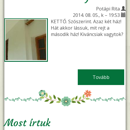
Potápi Rita
2014. 08. 05., k – 19:53
KETTŐ. Szószerint. Azaz két ház!
Hát akkor lássuk, mit rejt a
második ház! Kiváncsiak vagytok?
Tovább
(Álomból 
Most írtuk