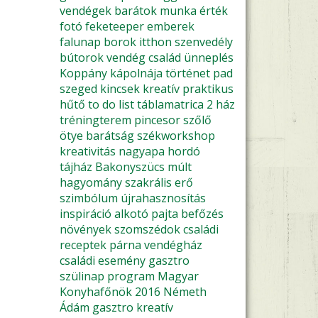
vendégek
barátok
munka
érték
fotó
feketeeper
emberek
falunap
borok
itthon
szenvedély
bútorok
vendég
család
ünneplés
Koppány kápolnája
történet
pad
szeged
kincsek
kreatív
praktikus
hűtő
to do list
táblamatrica
2 ház
tréningterem
pincesor
szőlő
ötye
barátság
székworkshop
kreativitás
nagyapa
hordó
tájház
Bakonyszücs
múlt
hagyomány
szakrális
erő
szimbólum
újrahasznosítás
inspiráció
alkotó pajta
befőzés
növények
szomszédok
családi
receptek
párna
vendégház
családi esemény
gasztro
szülinap
program
Magyar
Konyhafőnök 2016
Németh
Ádám
gasztro kreatív