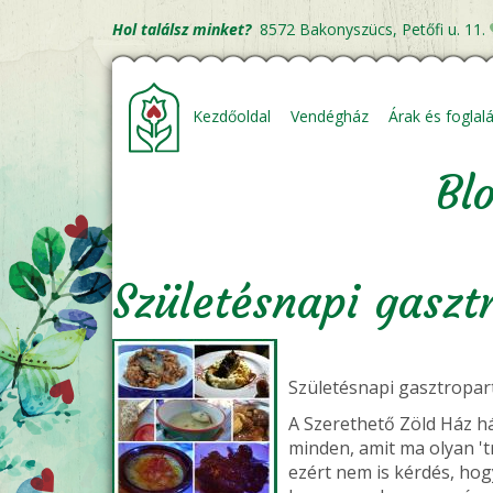
Ugrás
Hol találsz minket?
8572 Bakonyszücs, Petőfi u. 11.
a
Fő
tartalomra
navigáció
Kezdőoldal
Vendégház
Árak és foglal
Bl
Születésnapi gaszt
Születésnapi gasztropart
A Szerethető Zöld Ház há
minden, amit ma olyan 'tr
ezért nem is kérdés, hog