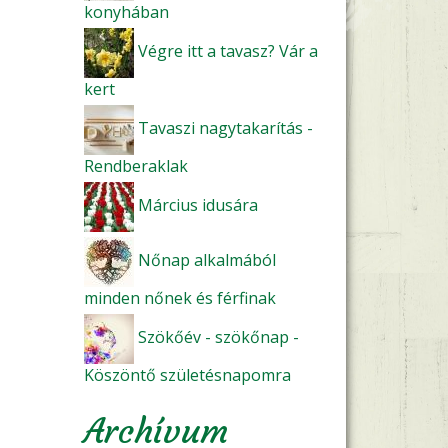
konyhában
Végre itt a tavasz? Vár a
kert
Tavaszi nagytakarítás -
Rendberaklak
Március idusára
Nőnap alkalmából
minden nőnek és férfinak
Szökőév - szökőnap -
Köszöntő születésnapomra
Archívum