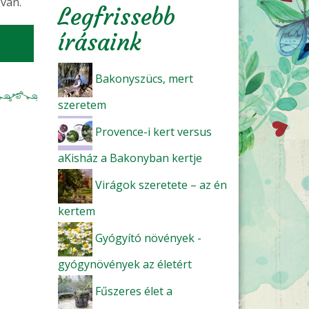
van.
Legfrissebb
írásaink
(Születésnapi gasztroparti )
Bakonyszücs, mert
szeretem
Provence-i kert versus
aKisház a Bakonyban kertje
Virágok szeretete – az én
kertem
Gyógyító növények -
gyógynövények az életért
Fűszeres élet a