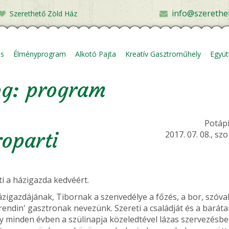
info@szerethe
Szerethető Zöld Ház
ás
Élményprogram
Alkotó Pajta
Kreatív Gasztroműhely
Együ
og: program
Potápi
roparti
2017. 07. 08., szo
i a házigazda kedvéért.
zigazdájának, Tibornak a szenvedélye a főzés, a bor, szóva
endin' gasztronak nevezünk. Szereti a családját és a barátai
y minden évben a szülinapja közeledtével lázas szervezésbe