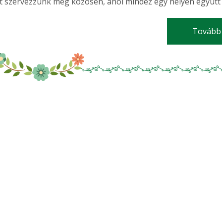
 szervezzünk meg közösen, ahol mindez egy helyen együtt 
Tovább