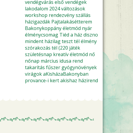
vendégvárás
első vendégek
lakodalom
2024
változások
workshop
rendezvény
szállás
házigazdák
Pajtalakásétterem
Bakonykoppány
életmód
nyár
élménycsomag
Tiéd a ház
diszno
mindent házilag
teszt
tél
élmény
szórakozás
tél (220
játék
születésnap
kreatív életmód
nő
nőnap
március idusa
rend
takarítás
fűszer
gyógynövények
virágok
aKisházaBakonyban
provance-i kert
akishaz
házirend