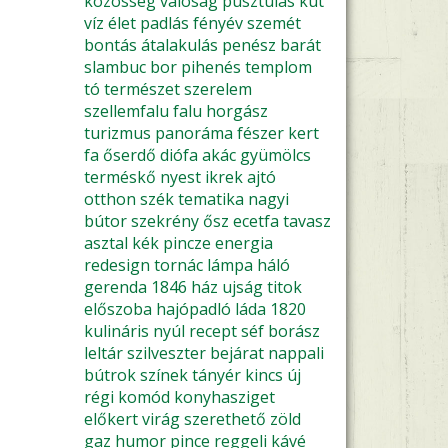
közösség
valóság
pusztulás
kút
víz
élet
padlás
fényév
szemét
bontás
átalakulás
penész
barát
slambuc
bor
pihenés
templom
tó
természet
szerelem
szellemfalu
falu
horgász
turizmus
panoráma
fészer
kert
fa
őserdő
diófa
akác
gyümölcs
terméskő
nyest
ikrek
ajtó
otthon
szék
tematika
nagyi
bútor
szekrény
ősz
ecetfa
tavasz
asztal
kék
pincze
energia
redesign
tornác
lámpa
háló
gerenda
1846
ház ujság
titok
előszoba
hajópadló
láda
1820
kulináris
nyúl
recept
séf
borász
leltár
szilveszter
bejárat
nappali
bútrok
színek
tányér
kincs
új
régi
komód
konyhasziget
előkert
virág
szerethető
zöld
gaz
humor
pince
reggeli
kávé