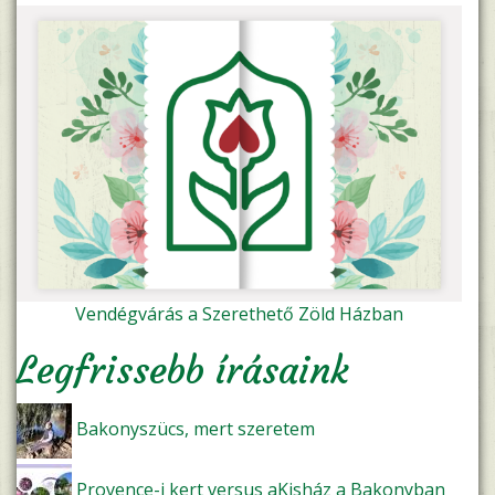
Vendégvárás a Szerethető Zöld Házban
Legfrissebb írásaink
Bakonyszücs, mert szeretem
Provence-i kert versus aKisház a Bakonyban