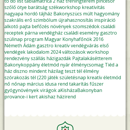
to do list
táblamatrica
2 ház
tréningterem
pincesor
szőlő
ötye
barátság
székworkshop
kreativitás
nagyapa
hordó
tájház
Bakonyszücs
múlt
hagyomány
szakrális
erő
szimbólum
újrahasznosítás
inspiráció
alkotó pajta
befőzés
növények
szomszédok
családi
receptek
párna
vendégház
családi esemény
gasztro
szülinap
program
Magyar Konyhafőnök 2016
Németh Ádám
gasztro kreatív
vendégvárás
első
vendégek
lakodalom
2024
változások
workshop
rendezvény
szállás
házigazdák
Pajtalakásétterem
Bakonykoppány
életmód
nyár
élménycsomag
Tiéd a
ház
diszno
mindent házilag
teszt
tél
élmény
szórakozás
tél (220
játék
születésnap
kreatív életmód
nő
nőnap
március idusa
rend
takarítás
fűszer
gyógynövények
virágok
aKisházaBakonyban
provance-i kert
akishaz
házirend