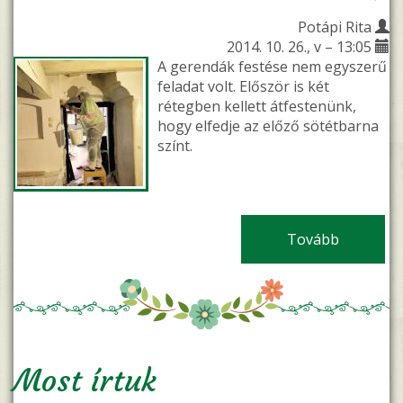
Potápi Rita
2014. 10. 26., v – 13:05
A gerendák festése nem egyszerű
feladat volt. Először is két
rétegben kellett átfestenünk,
hogy elfedje az előző sötétbarna
színt.
Tovább
(Átalakul
Most írtuk