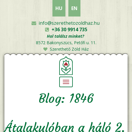
Ugrás
HU
EN
a
tartalomra
info@szerethetozoldhaz.hu
+36 30 9914 735
Hol találsz minket?
8572 Bakonyszücs, Petőfi u. 11.
Szerethető Zöld Ház
Navigáció
átkapcsolása
Blog: 1846
Átalakulóban a háló 2.