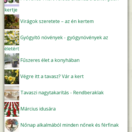
kertje
Virágok szeretete – az én kertem
Gyógyító növények - gyógynövények az
életért
Fűszeres élet a konyhában
Végre itt a tavasz? Vár a kert
Tavaszi nagytakarítás - Rendberaklak
Március idusára
Nőnap alkalmából minden nőnek és férfinak