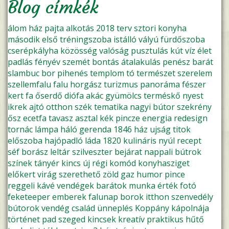
Blog címkék
álom
ház
pajta
alkotás
2018
terv
sztori
konyha
második
első
tréningszoba
istálló
vályú
fürdőszoba
cserépkályha
közösség
valóság
pusztulás
kút
víz
élet
padlás
fényév
szemét
bontás
átalakulás
penész
barát
slambuc
bor
pihenés
templom
tó
természet
szerelem
szellemfalu
falu
horgász
turizmus
panoráma
fészer
kert
fa
őserdő
diófa
akác
gyümölcs
terméskő
nyest
ikrek
ajtó
otthon
szék
tematika
nagyi
bútor
szekrény
ősz
ecetfa
tavasz
asztal
kék
pincze
energia
redesign
tornác
lámpa
háló
gerenda
1846
ház ujság
titok
előszoba
hajópadló
láda
1820
kulináris
nyúl
recept
séf
borász
leltár
szilveszter
bejárat
nappali
bútrok
színek
tányér
kincs
új
régi
komód
konyhasziget
előkert
virág
szerethető
zöld
gaz
humor
pince
reggeli
kávé
vendégek
barátok
munka
érték
fotó
feketeeper
emberek
falunap
borok
itthon
szenvedély
bútorok
vendég
család
ünneplés
Koppány kápolnája
történet
pad
szeged
kincsek
kreatív
praktikus
hűtő