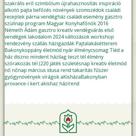
szakrális
erő
szimbólum
újrahasznosítás
inspiráció
alkotó pajta
befőzés
növények
szomszédok
családi
receptek
párna
vendégház
családi esemény
gasztro
szülinap
program
Magyar Konyhafőnök 2016
Németh Ádám
gasztro kreatív
vendégvárás
első
vendégek
lakodalom
2024
változások
workshop
rendezvény
szállás
házigazdák
Pajtalakásétterem
Bakonykoppány
életmód
nyár
élménycsomag
Tiéd a
ház
diszno
mindent házilag
teszt
tél
élmény
szórakozás
tél (220
játék
születésnap
kreatív életmód
nő
nőnap
március idusa
rend
takarítás
fűszer
gyógynövények
virágok
aKisházaBakonyban
provance-i kert
akishaz
házirend