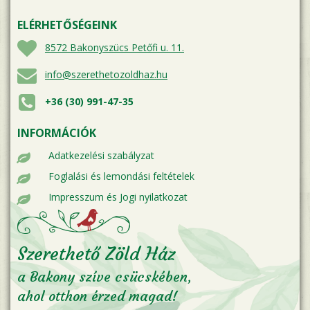
ELÉRHETŐSÉGEINK
8572 Bakonyszücs Petőfi u. 11.
info@szerethetozoldhaz.hu
+36 (30) 991-47-35
INFORMÁCIÓK
Adatkezelési szabályzat
Foglalási és lemondási feltételek
Impresszum és Jogi nyilatkozat
Szerethető Zöld Ház
a Bakony szíve csücskében,
ahol otthon érzed magad!