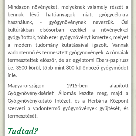
Mindazon növényeket, melyeknek valamely részét a
bennük lévő hatóanyagok miatt gyógycélokra
használunk, - gyógynövénynek nevezzük. Ősi
kultúrákban elsősorban ezekkel a növényekkel
gyógyítottak, több ezer gyógynövényt ismertek, melyet
a modern tudomány kutatásaival igazolt. Vannak
vadontermő és termesztett gyógynövények. A rómaiak
termesztettek először, de az egyiptomi Ebers-papirusz
i.e. 3500 körül, több mint 800 különböző gyógymódot
ír le.
Magyarországon 1915-ben alapított
Gyógynövénykísérleti Állomás kezdte meg, majd a
Gyógynövénykutató Intézet, és a Herbária Központ
szervezi a vadontermő gyógynövények gyűjtését, és
termesztését.
Tudtad?