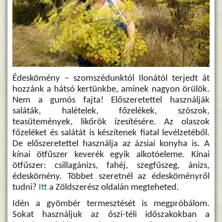
Édeskömény – szomszédunktól Ilonától terjedt át
hozzánk a hátsó kertünkbe, aminek nagyon örülök.
Nem a gumós fajta! Előszeretettel használják
saláták, halételek, főzelékek, szószok,
teasütemények, likőrök ízesítésére. Az olaszok
főzeléket és salátát is készítenek fiatal levélzetéből.
De előszeretettel használja az ázsiai konyha is. A
kínai ötfűszer keverék egyik alkotóeleme. Kínai
ötfűszer: csillagánizs, fahéj, szegfűszeg, ánizs,
édeskömény. Többet szeretnél az édesköményről
tudni?
Itt
a Zöldszerész oldalán megteheted.
Idén a gyömbér termesztését is megpróbálom.
Sokat használjuk az őszi-téli időszakokban a