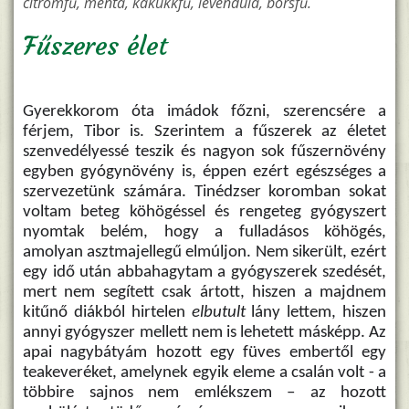
citromfű, menta, kakukkfű, levendula, borsfű.
Fűszeres élet
Gyerekkorom óta imádok főzni, szerencsére a
férjem, Tibor is. Szerintem a fűszerek az életet
szenvedélyessé teszik és nagyon sok fűszernövény
egyben gyógynövény is, éppen ezért egészséges a
szervezetünk számára. Tinédzser koromban sokat
voltam beteg köhögéssel és rengeteg gyógyszert
nyomtak belém, hogy a fulladásos köhögés,
amolyan asztmajellegű elmúljon. Nem sikerült, ezért
egy idő után abbahagytam a gyógyszerek szedését,
mert nem segített csak ártott, hiszen a majdnem
kitűnő diákból hirtelen
elbutult
lány lettem, hiszen
annyi gyógyszer mellett nem is lehetett másképp. Az
apai nagybátyám hozott egy füves embertől egy
teakeveréket, amelynek egyik eleme a csalán volt - a
többire sajnos nem emlékszem – az hozott