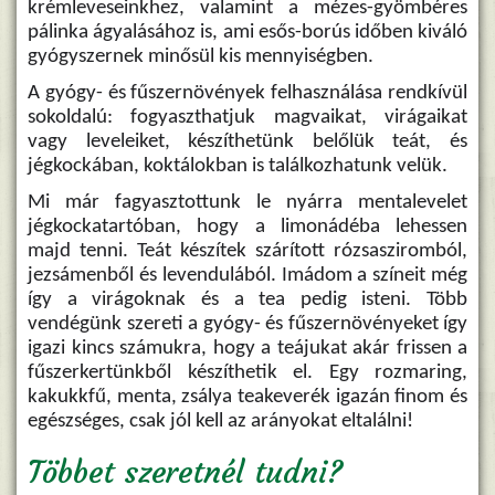
krémleveseinkhez, valamint a mézes-gyömbéres
pálinka ágyalásához is, ami esős-borús időben kiváló
gyógyszernek minősül kis mennyiségben.
A gyógy- és fűszernövények felhasználása rendkívül
sokoldalú: fogyaszthatjuk magvaikat, virágaikat
vagy leveleiket, készíthetünk belőlük teát, és
jégkockában, koktálokban is találkozhatunk velük.
Mi már fagyasztottunk le nyárra mentalevelet
jégkockatartóban, hogy a limonádéba lehessen
majd tenni. Teát készítek szárított rózsasziromból,
jezsámenből és levendulából. Imádom a színeit még
így a virágoknak és a tea pedig isteni. Több
vendégünk szereti a gyógy- és fűszernövényeket így
igazi kincs számukra, hogy a teájukat akár frissen a
fűszerkertünkből készíthetik el. Egy rozmaring,
kakukkfű, menta, zsálya teakeverék igazán finom és
egészséges, csak jól kell az arányokat eltalálni!
Többet szeretnél tudni?