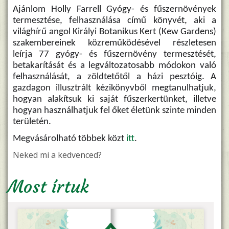
Ajánlom Holly Farrell Gyógy- és fűszernövények
termesztése, felhasználása című könyvét, aki a
világhírű angol Királyi Botanikus Kert (Kew Gardens)
szakembereinek közreműködésével részletesen
leírja 77 gyógy- és fűszernövény termesztését,
betakarítását és a legváltozatosabb módokon való
felhasználását, a zöldtetőtől a házi pesztóig. A
gazdagon illusztrált kézikönyvből megtanulhatjuk,
hogyan alakítsuk ki saját fűszerkertünket, illetve
hogyan használhatjuk fel őket életünk szinte minden
területén.
Megvásárolható többek közt
itt
.
Neked mi a kedvenced?
Most írtuk