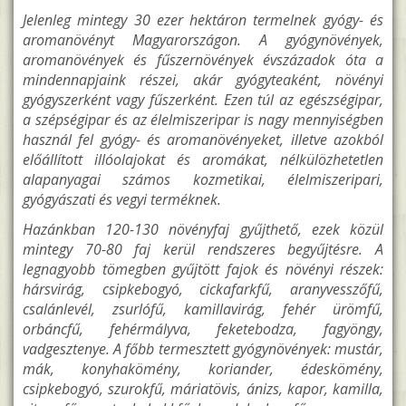
Jelenleg mintegy 30 ezer hektáron termelnek gyógy- és
aromanövényt Magyarországon. A gyógynövények,
aromanövények és fűszernövények évszázadok óta a
mindennapjaink részei, akár gyógyteaként, növényi
gyógyszerként vagy fűszerként. Ezen túl az egészségipar,
a szépségipar és az élelmiszeripar is nagy mennyiségben
használ fel gyógy- és aromanövényeket, illetve azokból
előállított illóolajokat és aromákat, nélkülözhetetlen
alapanyagai számos kozmetikai, élelmiszeripari,
gyógyászati és vegyi terméknek.
Hazánkban 120-130 növényfaj gyűjthető, ezek közül
mintegy 70-80 faj kerül rendszeres begyűjtésre. A
legnagyobb tömegben gyűjtött fajok és növényi részek:
hársvirág, csipkebogyó, cickafarkfű, aranyvesszőfű,
csalánlevél, zsurlófű, kamillavirág, fehér ürömfű,
orbáncfű, fehérmályva, feketebodza, fagyöngy,
vadgesztenye. A főbb termesztett gyógynövények: mustár,
mák, konyhakömény, koriander, édeskömény,
csipkebogyó, szurokfű, máriatövis, ánizs, kapor, kamilla,