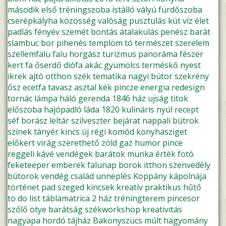
második
első
tréningszoba
istálló
vályú
fürdőszoba
cserépkályha
közösség
valóság
pusztulás
kút
víz
élet
padlás
fényév
szemét
bontás
átalakulás
penész
barát
slambuc
bor
pihenés
templom
tó
természet
szerelem
szellemfalu
falu
horgász
turizmus
panoráma
fészer
kert
fa
őserdő
diófa
akác
gyümölcs
terméskő
nyest
ikrek
ajtó
otthon
szék
tematika
nagyi
bútor
szekrény
ősz
ecetfa
tavasz
asztal
kék
pincze
energia
redesign
tornác
lámpa
háló
gerenda
1846
ház ujság
titok
előszoba
hajópadló
láda
1820
kulináris
nyúl
recept
séf
borász
leltár
szilveszter
bejárat
nappali
bútrok
színek
tányér
kincs
új
régi
komód
konyhasziget
előkert
virág
szerethető
zöld
gaz
humor
pince
reggeli
kávé
vendégek
barátok
munka
érték
fotó
feketeeper
emberek
falunap
borok
itthon
szenvedély
bútorok
vendég
család
ünneplés
Koppány kápolnája
történet
pad
szeged
kincsek
kreatív
praktikus
hűtő
to do list
táblamatrica
2 ház
tréningterem
pincesor
szőlő
ötye
barátság
székworkshop
kreativitás
nagyapa
hordó
tájház
Bakonyszücs
múlt
hagyomány