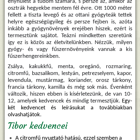
enyhülést a tüdőm számára, s persze az, amikor az
osztrák hegyekbe mentem fél évre. Ott 1000 méter
fellett a tiszta levegő és az ottani gyógyteák tettek
helyre egészségügyileg és persze fejben is, azóta
inkább a gyógynövények erejében hiszek, ezért is
termesztünk sajátot. Teázni mindketten szeretünk
így ez is közös az életvitelünkben. Nézzük, milyen
gyógy- és vagy fűszernövényeink vannak a kis
fűszerhengereinkben.
Zsálya, kakukkfű, menta, oregánó, rozmaring,
citromfű, bazsalikom, lestyán, petrezselyem, kapor,
levendula, mustármag, koriander, orosz tárkony,
francia tárkony, kamilla és még sok más. Évenként
változik, hiszen ebben is kísérletezünk, de van 10-
12, amelyek kedvencek és mindig termesztjük.
Egy-
két kedvencet és leírásukat a továbbiakban
olvashatjátok.
Tibor kedvencei
A citromfű nyugtató hatású, ezzel szemben a