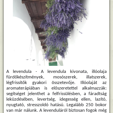
A levendula - A levendula kivonata, illóolaja
fürdőkészítmények, mosószerek, illatszerek,
légfrissítők gyakori összetevője. Illóolaját az
aromaterápiában is előszeretettel alkalmazzák:
segítséget jelenthet a felfrissülésben, a fáradtság
leküzdésében, levertség, idegesség ellen, lazító,
nyugtató, stresszoldó hatású. Legalább 250 bokor
van már nálunk. A levenduláról biztosan fogok még