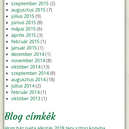
szeptember 2015
(2)
augusztus 2015
(7)
július 2015
(9)
június 2015
(8)
május 2015
(6)
április 2015
(3)
február 2015
(1)
január 2015
(1)
december 2014
(1)
november 2014
(8)
október 2014
(13)
szeptember 2014
(8)
augusztus 2014
(18)
július 2014
(2)
február 2014
(1)
október 2013
(1)
Blog címkék
álom
ház
pajta
alkotás
2018
terv
sztori
konyha