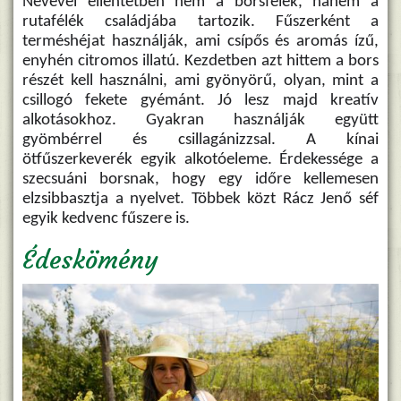
Nevével ellentétben nem a borsfélék, hanem a
rutafélék családjába tartozik. Fűszerként a
terméshéjat használják, ami csípős és aromás ízű,
enyhén citromos illatú. Kezdetben azt hittem a bors
részét kell használni, ami gyönyörű, olyan, mint a
csillogó fekete gyémánt. Jó lesz majd kreatív
alkotásokhoz. Gyakran használják együtt
gyömbérrel és csillagánizzsal. A kínai
ötfűszerkeverék egyik alkotóeleme. Érdekessége a
szecsuáni borsnak, hogy egy időre kellemesen
elzsibbasztja a nyelvet. Többek közt Rácz Jenő séf
egyik kedvenc fűszere is.
Édeskömény