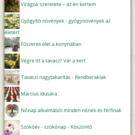
Virágok szeretete – az én kertem
Gyógyító növények - gyógynövények az
életért
Fűszeres élet a konyhában
Végre itt a tavasz? Vár a kert
Tavaszi nagytakarítás - Rendberaklak
Március idusára
Nőnap alkalmából minden nőnek és férfinak
Szökőév - szökőnap - Köszöntő