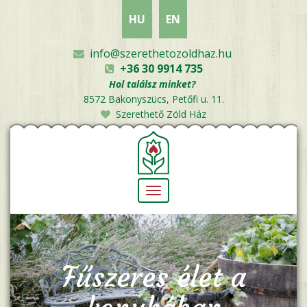
Ugrás
HU
EN
a
tartalomra
info@szerethetozoldhaz.hu
+36 30 9914 735
Hol találsz minket?
8572 Bakonyszücs, Petőfi u. 11.
Szerethető Zöld Ház
Navigáció
átkapcsolása
Fűszeres élet a