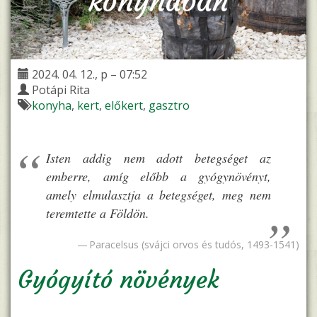
konyhában
2024. 04. 12., p – 07:52
Potápi Rita
konyha
kert
előkert
gasztro
Isten addig nem adott betegséget az
emberre, amíg előbb a gyógynövényt,
amely elmulasztja a betegséget, meg nem
teremtette a Földön.
Paracelsus (svájci orvos és tudós, 1493-1541)
Gyógyító növények