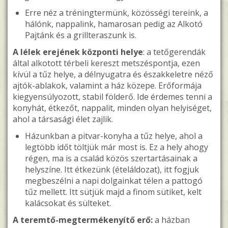
Erre néz a tréningtermünk, közösségi tereink, a
hálónk, nappalink, hamarosan pedig az Alkotó
Pajtánk és a grillteraszunk is.
A lélek erejének központi helye
: a tetőgerendák
által alkotott térbeli kereszt metszéspontja, ezen
kívül a tűz helye, a délnyugatra és északkeletre néző
ajtók-ablakok, valamint a ház közepe. Erőformája
kiegyensúlyozott, stabil földerő. Ide érdemes tenni a
konyhát, étkezőt, nappalit, minden olyan helyiséget,
ahol a társasági élet zajlik.
Házunkban a pitvar-konyha a tűz helye, ahol a
legtöbb időt töltjük már most is. Ez a hely ahogy
régen, ma is a család közös szertartásainak a
helyszíne. Itt étkezünk (ételáldozat), itt fogjuk
megbeszélni a napi dolgainkat télen a pattogó
tűz mellett. Itt sütjük majd a finom sütiket, kelt
kalácsokat és sülteket.
A teremtő-megtermékenyítő erő:
a házban