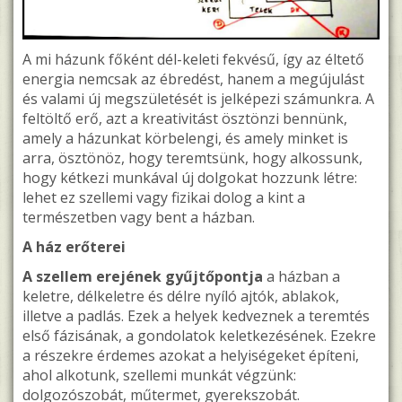
A mi házunk főként dél-keleti fekvésű, így az éltető
energia nemcsak az ébredést, hanem a megújulást
és valami új megszületését is jelképezi számunkra. A
feltöltő erő, azt a kreativitást ösztönzi bennünk,
amely a házunkat körbelengi, és amely minket is
arra, ösztönöz, hogy teremtsünk, hogy alkossunk,
hogy kétkezi munkával új dolgokat hozzunk létre:
lehet ez szellemi vagy fizikai dolog a kint a
természetben vagy bent a házban.
A ház erőterei
A szellem erejének gyűjtőpontja
a házban a
keletre, délkeletre és délre nyíló ajtók, ablakok,
illetve a padlás. Ezek a helyek kedveznek a teremtés
első fázisának, a gondolatok keletkezésének. Ezekre
a részekre érdemes azokat a helyiségeket építeni,
ahol alkotunk, szellemi munkát végzünk:
dolgozószobát, műtermet, gyerekszobát.