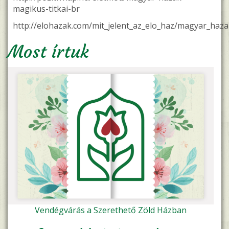
magikus-titkai-br
http://elohazak.com/mit_jelent_az_elo_haz/magyar_haza
Most írtuk
Vendégvárás a Szerethető Zöld Házban