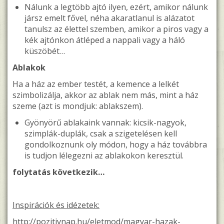
Nálunk a legtöbb ajtó ilyen, ezért, amikor nálunk
jársz emelt fővel, néha akaratlanul is alázatot
tanulsz az élettel szemben, amikor a piros vagy a
kék ajtónkon átléped a nappali vagy a háló
küszöbét…
Ablakok
Ha a ház az ember testét, a kemence a lelkét
szimbolizálja, akkor az ablak nem más, mint a ház
szeme (azt is mondjuk: ablakszem).
Gyönyörű ablakaink vannak: kicsik-nagyok,
szimplák-duplák, csak a szigetelésen kell
gondolkoznunk oly módon, hogy a ház továbbra
is tudjon lélegezni az ablakokon keresztül.
folytatás következik…
Inspirációk és idézetek:
http://pozitivnap.hu/eletmod/magyar-hazak-