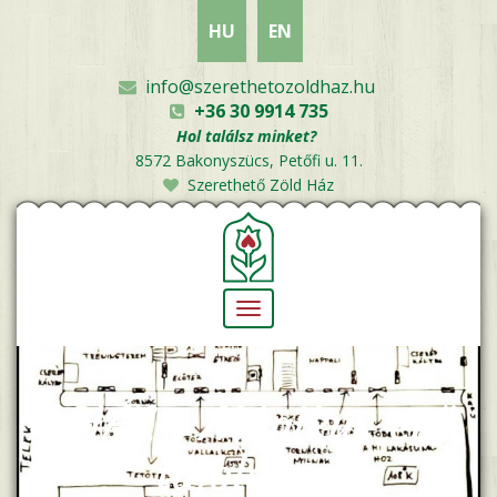
Ugrás
HU
EN
a
tartalomra
info@szerethetozoldhaz.hu
+36 30 9914 735
Hol találsz minket?
8572 Bakonyszücs, Petőfi u. 11.
Szerethető Zöld Ház
Navigáció
átkapcsolása
A HÁZ - Mágikus erő,
tájolás, a