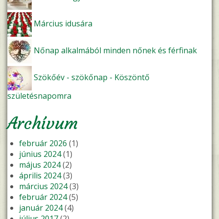
Március idusára
Nőnap alkalmából minden nőnek és férfinak
Szökőév - szökőnap - Köszöntő
születésnapomra
Archívum
február 2026
(1)
június 2024
(1)
május 2024
(2)
április 2024
(3)
március 2024
(3)
február 2024
(5)
január 2024
(4)
július 2017
(2)