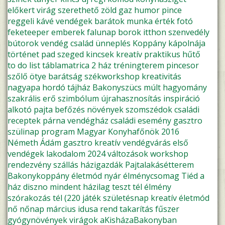
előkert
virág
szerethető
zöld
gaz
humor
pince
reggeli
kávé
vendégek
barátok
munka
érték
fotó
feketeeper
emberek
falunap
borok
itthon
szenvedély
bútorok
vendég
család
ünneplés
Koppány kápolnája
történet
pad
szeged
kincsek
kreatív
praktikus
hűtő
to do list
táblamatrica
2 ház
tréningterem
pincesor
szőlő
ötye
barátság
székworkshop
kreativitás
nagyapa
hordó
tájház
Bakonyszücs
múlt
hagyomány
szakrális
erő
szimbólum
újrahasznosítás
inspiráció
alkotó pajta
befőzés
növények
szomszédok
családi
receptek
párna
vendégház
családi esemény
gasztro
szülinap
program
Magyar Konyhafőnök 2016
Németh Ádám
gasztro kreatív
vendégvárás
első
vendégek
lakodalom
2024
változások
workshop
rendezvény
szállás
házigazdák
Pajtalakásétterem
Bakonykoppány
életmód
nyár
élménycsomag
Tiéd a
ház
diszno
mindent házilag
teszt
tél
élmény
szórakozás
tél (220
játék
születésnap
kreatív életmód
nő
nőnap
március idusa
rend
takarítás
fűszer
gyógynövények
virágok
aKisházaBakonyban