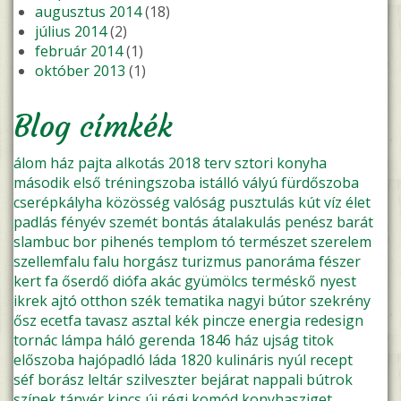
augusztus 2014
(18)
július 2014
(2)
február 2014
(1)
október 2013
(1)
Blog címkék
álom
ház
pajta
alkotás
2018
terv
sztori
konyha
második
első
tréningszoba
istálló
vályú
fürdőszoba
cserépkályha
közösség
valóság
pusztulás
kút
víz
élet
padlás
fényév
szemét
bontás
átalakulás
penész
barát
slambuc
bor
pihenés
templom
tó
természet
szerelem
szellemfalu
falu
horgász
turizmus
panoráma
fészer
kert
fa
őserdő
diófa
akác
gyümölcs
terméskő
nyest
ikrek
ajtó
otthon
szék
tematika
nagyi
bútor
szekrény
ősz
ecetfa
tavasz
asztal
kék
pincze
energia
redesign
tornác
lámpa
háló
gerenda
1846
ház ujság
titok
előszoba
hajópadló
láda
1820
kulináris
nyúl
recept
séf
borász
leltár
szilveszter
bejárat
nappali
bútrok
színek
tányér
kincs
új
régi
komód
konyhasziget