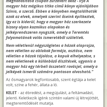
meghonosítása csupán zűrzavart okoz - írja A
magyar ház mágikus titka című könyv ajánlójában
Színia, a szerző. Ebben a könyvben megtalálhatók
azok az elvek, amelyek szerint őseink építkeztek,
így az is kiderül, hogy a magyar ház szerkezete
bizony olyan kozmikus alapokon és
jelképrendszeren nyugszik, amely a Teremtés
folyamatának valós ismeretéből születtek.
Nem véletlenül négyszögletes a házak alaprajza,
nem véletlen az ablakok formája, osztása, nem
véletlen a házak tájolása, a kapuk elhelyezése, s
nem véletlenek a különböző díszítések, ugyanis a
magyar ház egy térbeli összetett rovásjel, amely a
jelképek ismerői számára pontosan olvasható.”
Az ősmagyarok legfontosabb, szent égtája a kelet
volt, színe a fehér, állata a ló.
KELET
- az ébredést, a megújulást, a feltámadást,
jelenti. Keletkezik igénk szintén valami új létrejöttét,
megteremtődését mutatja.