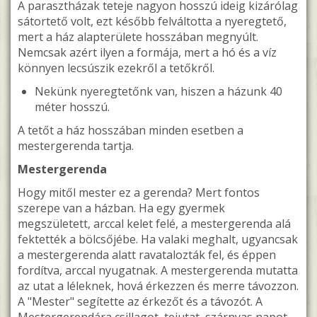
A parasztházak teteje nagyon hosszú ideig kizárólag
sátortető volt, ezt később felváltotta a nyeregtető,
mert a ház alapterülete hosszában megnyúlt.
Nemcsak azért ilyen a formája, mert a hó és a víz
könnyen lecsúszik ezekről a tetőkről.
Nekünk nyeregtetőnk van, hiszen a házunk 40
méter hosszú.
A tetőt a ház hosszában minden esetben a
mestergerenda tartja.
Mestergerenda
Hogy mitől mester ez a gerenda? Mert fontos
szerepe van a házban. Ha egy gyermek
megszületett, arccal kelet felé, a mestergerenda alá
fektették a bölcsőjébe. Ha valaki meghalt, ugyancsak
a mestergerenda alatt ravatalozták fel, és éppen
fordítva, arccal nyugatnak. A mestergerenda mutatta
az utat a léleknek, hová érkezzen és merre távozzon.
A "Mester" segítette az érkezőt és a távozót. A
Mestergerendára csillagot, tejutat, szárnyas napot,