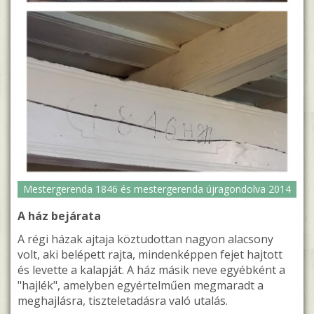
Mestergerenda 1846 és mestergerenda újragondolva 2014
A ház bejárata
A régi házak ajtaja köztudottan nagyon alacsony
volt, aki belépett rajta, mindenképpen fejet hajtott
és levette a kalapját. A ház másik neve egyébként a
"hajlék", amelyben egyértelműen megmaradt a
meghajlásra, tiszteletadásra való utalás.