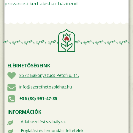
provance-i kert
akishaz
házirend
ELÉRHETŐSÉGEINK
8572 Bakonyszücs Petőfi u. 11.
info@szerethetozoldhaz.hu
+36 (30) 991-47-35
INFORMÁCIÓK
Adatkezelési szabályzat
Foglalási és lemondási feltételek