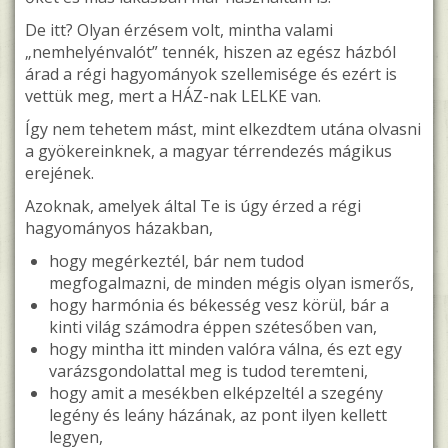
De itt? Olyan érzésem volt, mintha valami
„nemhelyénvalót” tennék, hiszen az egész házból
árad a régi hagyományok szellemisége és ezért is
vettük meg, mert a HÁZ-nak LELKE van.
Így nem tehetem mást, mint elkezdtem utána olvasni
a gyökereinknek, a magyar térrendezés mágikus
erejének.
Azoknak, amelyek által Te is úgy érzed a régi
hagyományos házakban,
hogy megérkeztél, bár nem tudod
megfogalmazni, de minden mégis olyan ismerős,
hogy harmónia és békesség vesz körül, bár a
kinti világ számodra éppen szétesőben van,
hogy mintha itt minden valóra válna, és ezt egy
varázsgondolattal meg is tudod teremteni,
hogy amit a mesékben elképzeltél a szegény
legény és leány házának, az pont ilyen kellett
legyen,