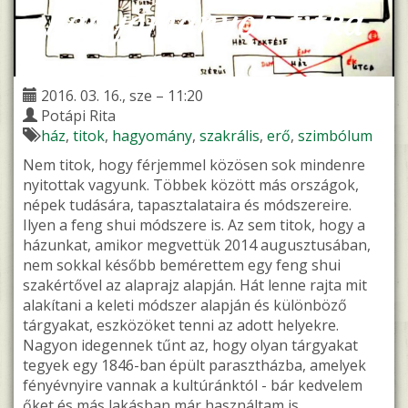
hagyományok titka
2016. 03. 16., sze – 11:20
Potápi Rita
ház
titok
hagyomány
szakrális
erő
szimbólum
Nem titok, hogy férjemmel közösen sok mindenre
nyitottak vagyunk. Többek között más országok,
népek tudására, tapasztalataira és módszereire.
Ilyen a feng shui módszere is. Az sem titok, hogy a
házunkat, amikor megvettük 2014 augusztusában,
nem sokkal később bemérettem egy feng shui
szakértővel az alaprajz alapján. Hát lenne rajta mit
alakítani a keleti módszer alapján és különböző
tárgyakat, eszközöket tenni az adott helyekre.
Nagyon idegennek tűnt az, hogy olyan tárgyakat
tegyek egy 1846-ban épült parasztházba, amelyek
fényévnyire vannak a kultúránktól - bár kedvelem
őket és más lakásban már használtam is.