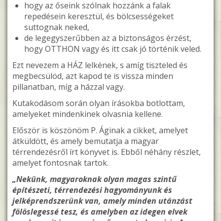
hogy az őseink szólnak hozzánk a falak
repedésein keresztül, és bölcsességeket
suttognak neked,
de legegyszerűbben az a biztonságos érzést,
hogy OTTHON vagy és itt csak jó történik veled.
Ezt nevezem a HÁZ lelkének, s amíg tiszteled és
megbecsülöd, azt kapod te is vissza minden
pillanatban, míg a házzal vagy.
Kutakodásom során olyan írásokba botlottam,
amelyeket mindenkinek olvasnia kellene.
Először is köszönöm P. Áginak a cikket, amelyet
átküldött, és amely bemutatja a magyar
térrendezésről írt könyvet is. Ebből néhány részlet,
amelyet fontosnak tartok.
„Nekünk, magyaroknak olyan magas szintű
építészeti, térrendezési hagyományunk és
jelképrendszerünk van, amely minden utánzást
fölöslegessé tesz, és amelyben az idegen elvek